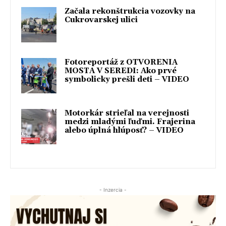
Začala rekonštrukcia vozovky na
Cukrovarskej ulici
Fotoreportáž z OTVORENIA
MOSTA V SEREDI: Ako prvé
symbolicky prešli deti – VIDEO
Motorkár strieľal na verejnosti
medzi mladými ľuďmi. Frajerina
alebo úplná hlúposť? – VIDEO
- Inzercia -