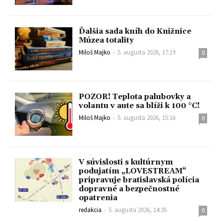
Ďalšia sada kníh do Knižnice
Múzea totality
Miloš Majko
-
5. augusta 2026, 17:19
0
POZOR! Teplota palubovky a
volantu v aute sa blíži k 100 °C!
Miloš Majko
-
5. augusta 2026, 15:16
0
V súvislosti s kultúrnym
podujatím „LOVESTREAM“
pripravuje bratislavská polícia
dopravné a bezpečnostné
opatrenia
redakcia
-
5. augusta 2026, 14:35
0