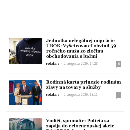
Jednotka nelegálnej migrácie
ÚBOK: Vyšetrovateľ obvinil 59 –
ročného muža zo zločinu
obchodovania s ľuďmi
redakcia
-
5. augusta 2026, 14:28
0
Rodinná karta prinesie rodinám
zľavy na tovary a služby
redakcia
-
5. augusta 2026, 13:11
1
Vodiči, spomaľte: Polícia sa
zapája do celoeurópskej akcie