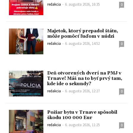
redakcia
-
6. augusta 2026, 16:35
0
Majetok, ktorý prepadol štátu,
môže pomôcť ľuďom v núdzi
redakcia
-
6. augusta 2026, 14:52
0
Deň otvorených dverí na PMJ v
Trnave! Máš na to byť prvý tam,
kde ide o sekundy?
redakcia
-
6. augusta 2026, 12:27
0
Požiar bytu v Trnave spôsobil
škodu 100 000 Eur
redakcia
-
6. augusta 2026, 11:25
0