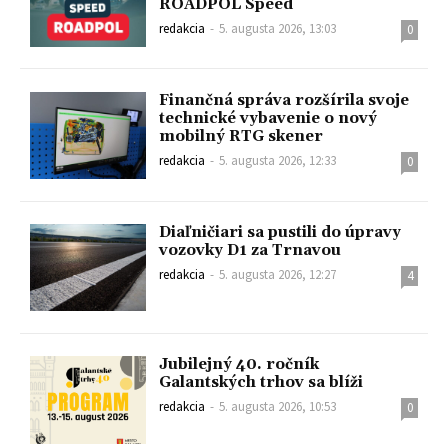
ROADPOL Speed
redakcia
-
5. augusta 2026, 13:03
0
Finančná správa rozšírila svoje
technické vybavenie o nový
mobilný RTG skener
redakcia
-
5. augusta 2026, 12:33
0
Diaľničiari sa pustili do úpravy
vozovky D1 za Trnavou
redakcia
-
5. augusta 2026, 12:27
4
Jubilejný 40. ročník
Galantských trhov sa blíži
redakcia
-
5. augusta 2026, 10:53
0