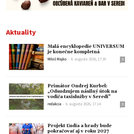
Aktuality
Malá encyklopedie UNIVERSUM
je konečne kompletná
Miloš Majko
-
6. augusta 2026, 17:30
0
Primátor Ondrej Kurbel:
„Odsudzujem násilný útok na
vodiča taxislužby v Seredi“
redakcia
-
6. augusta 2026, 17:14
0
Projekt Ľudia a hrady bude
pokračovať aj v roku 2027