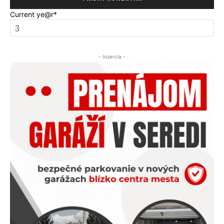
Current ye
@r
*
- Inzercia -