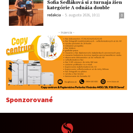
Sofia Sedláková si z turnaja žien
kategórie A odnáša double
redakcia
-
5. augusta 2026, 10:11
0
- Inzercia -
Sponzorované