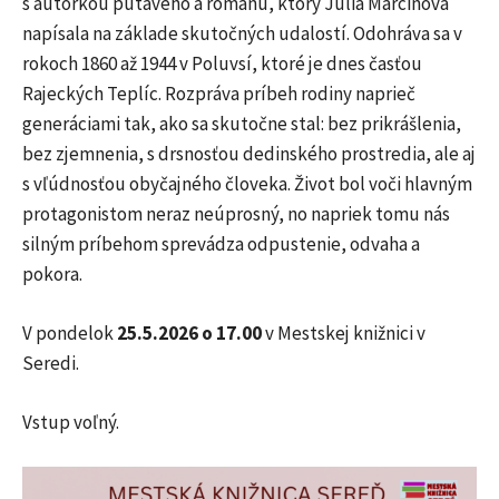
s autorkou pútavého a románu, ktorý Júlia Marcinová
napísala na základe skutočných udalostí. Odohráva sa v
rokoch 1860 až 1944 v Poluvsí, ktoré je dnes časťou
Rajeckých Teplíc. Rozpráva príbeh rodiny naprieč
generáciami tak, ako sa skutočne stal: bez prikrášlenia,
bez zjemnenia, s drsnosťou dedinského prostredia, ale aj
s vľúdnosťou obyčajného človeka. Život bol voči hlavným
protagonistom neraz neúprosný, no napriek tomu nás
silným príbehom sprevádza odpustenie, odvaha a
pokora.
V pondelok
25.5.2026 o 17.00
v Mestskej knižnici v
Seredi.
Vstup voľný.