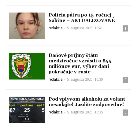
Polícia pátra po 15-ročnej
Sabine – AKTUALIZOVANÉ
redakcia
-
5. augusta 2026, 10:41
1
Daňové príjmy štátu
medziročne vzrástli o 844
miliónov eur, výber daní
pokračuje v raste
redakcia
-
5. augusta 2026, 10:39
0
Pod vplyvom alkoholu za volant
nesadajte! Jazdite zodpovedne!
redakcia
-
5. augusta 2026, 10:35
0