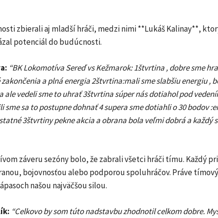
sti zbierali aj mladší hráči, medzi nimi **Lukáš Kalinay**, kto
ázal potenciál do budúcnosti.
a:
“BK Lokomotíva Sereď vs Kežmarok: 1štvrtina , dobre sme hra
 zakončenia a plná energia 2štvrtina:mali sme slabšiu energiu , b
a ale vedeli sme to uhrať 3štvrtina súper nás dotiahol pod veden
li sme sa to postupne dohnať 4 supera sme dotiahli o 30 bodov :e
ostatné 3štvrtiny pekne akcia a obrana bola veľmi dobrá a každý s
vom záveru sezóny bolo, že zabrali všetci hráči tímu. Každý pr
ranou, bojovnosťou alebo podporou spoluhráčov. Práve tímový
ápasoch našou najväčšou silou.
ík:
“Celkovo by som túto nadstavbu zhodnotil celkom dobre. Mysl