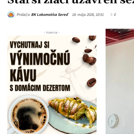
Starší žiaci uzavreli s
Pridal/a
BK Lokomotíva Sereď
18. mája 2026, 10:51
0
- Inzercia -