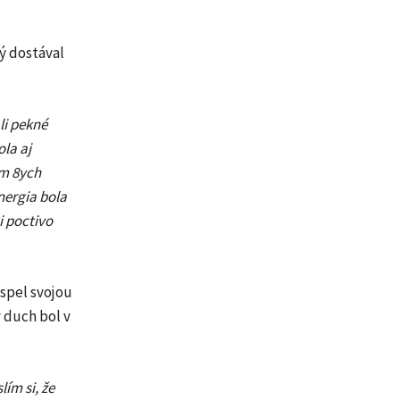
rý dostával
li pekné
ola aj
ím 8ych
nergia bola
i poctivo
ispel svojou
 duch bol v
ím si, že