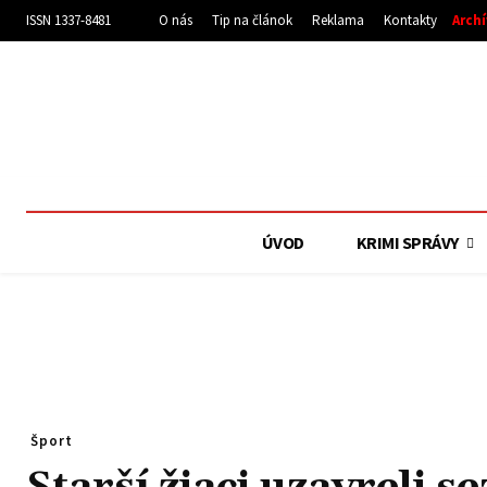
ISSN 1337-8481
O nás
Tip na článok
Reklama
Kontakty
Arch
ÚVOD
KRIMI SPRÁVY
Šport