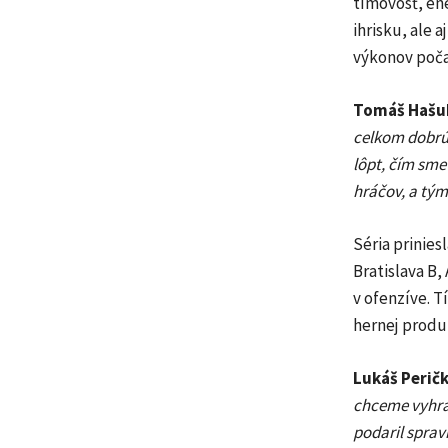
tímovosť, ene
ihrisku, ale a
výkonov poča
Tomáš Hašu
celkom dobrú 
lôpt, čím sme
hráčov, a tým
Séria prinies
Bratislava B
v ofenzíve. T
hernej produk
Lukáš Peričk
chceme vyhrať
podaril spravi