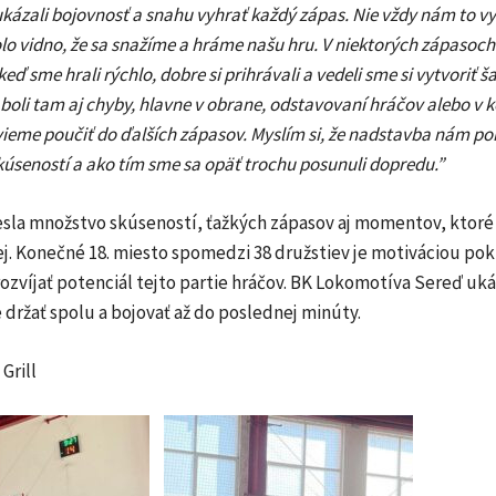
kázali bojovnosť a snahu vyhrať každý zápas. Nie vždy nám to vy
olo vidno, že sa snažíme a hráme našu hru. V niektorých zápasoc
keď sme hrali rýchlo, dobre si prihrávali a vedeli sme si vytvoriť š
oli tam aj chyby, hlavne v obrane, odstavovaní hráčov alebo v k
 vieme poučiť do ďalších zápasov. Myslím si, že nadstavba nám p
kúseností a ako tím sme sa opäť trochu posunuli dopredu.”
esla množstvo skúseností, ťažkých zápasov aj momentov, ktoré
j. Konečné 18. miesto spomedzi 38 družstiev je motiváciou pok
 rozvíjať potenciál tejto partie hráčov. BK Lokomotíva Sereď uk
e držať spolu a bojovať až do poslednej minúty.
Grill