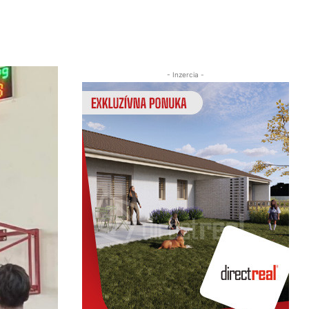
!
Zdieľať
- Inzercia -