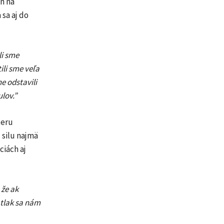
en na
 sa aj do
li sme
ili sme veľa
e odstavili
lov.”
teru
 silu najmä
ciách aj
 že ak
 tlak sa nám