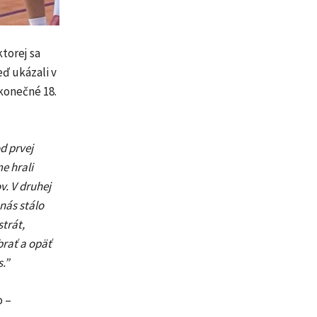
torej sa
ď ukázali v
konečné 18.
d prvej
e hrali
v. V druhej
nás stálo
strát,
brať a opäť
.”
o –