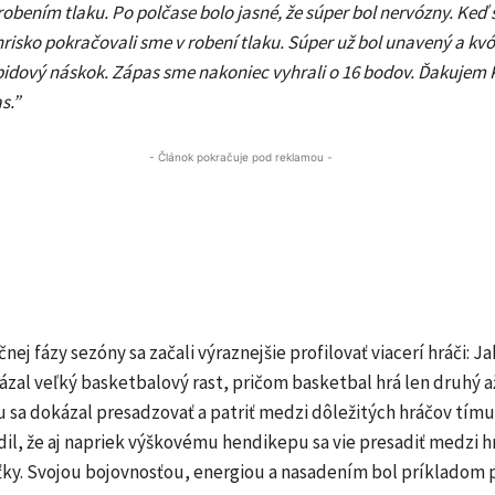
robením tlaku. Po polčase bolo jasné, že súper bol nervózny. Keď
ihrisko pokračovali sme v robení tlaku. Súper už bol unavený a kv
 bidový náskok. Zápas sme nakoniec vyhrali o 16 bodov. Ďakuje
s.”
- Článok pokračuje pod reklamou -
nej fázy sezóny sa začali výraznejšie profilovať viacerí hráči: J
ázal veľký basketbalový rast, pričom basketbal hrá len druhý až
 sa dokázal presadzovať a patriť medzi dôležitých hráčov tímu
dil, že aj napriek výškovému hendikepu sa vie presadiť medzi h
ťky. Svojou bojovnosťou, energiou a nasadením bol príkladom 