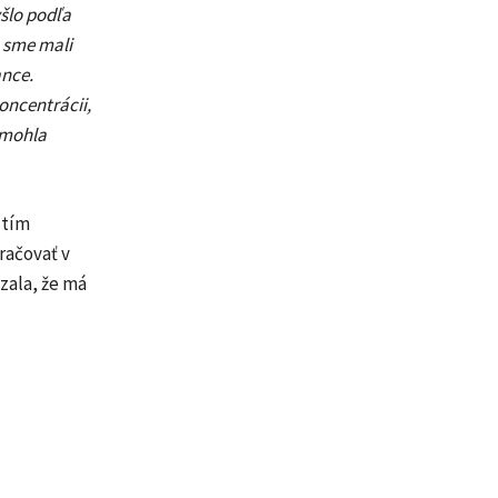
šlo podľa
h sme mali
ance.
oncentrácii,
omohla
 tím
račovať v
ázala, že má