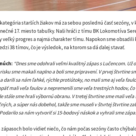
ategória starších žiakov má za sebou poslednú časť sezóny, v k
nečné 17. miesto tabuľky. Naši hráči z tímu BK Lokomotíva Sere
y veľký progres a najmä charakter tímu. Napokon sme obsadili 
zi 38 tímov, čo je výsledok, na ktorom sa dá ďalej stavať.
rnúch:
“Dnes sme odohrali veľmi kvalitný zápas s Lučencom. Už o
risku sme makali naplno a boli sme pripravení. V prvej štvrtine sm
 darili sa nám ľahké, rýchle protiútoky, no mali sme aj veľa faulo
opäť mali veľa faulov a nepremenili sme veľa trestných hodov, čo 
e stále sme hrali výbornú obranu. V tretej štvrtine sme mali veľa 
ných, a súper nás dobehol, takže sme museli v štvrtej štvrtine za
 Podarilo sa nám vytvoriť si 15-bodový náskok a vyhrali sme zápas
 zápasoch bolo vidieť niečo, čo nám počas sezóny často chýbal