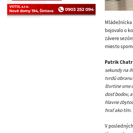
Mládežnícka k
bojovalo o ko
závere sezón
miesto spomed
Patrik Chat
sekundy na ih
tvrdú obranu a
štvrtine sme 
dosť bodov, al
hlavne zbytoč
hrať ako tím.
V posledných