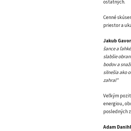
ostatných.
Cenné skúseno
priestor a uk
Jakub Gavor
šance a ľahké
slabšie obran
bodov a snaži
silnešia ako 
zahral”
Veľkým pozití
energiou, ob
posledných z
Adam Danihl