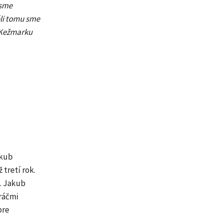
 sme
óli tomu sme
m Kežmarku
akub
 tretí rok.
. Jakub
ráčmi
pre