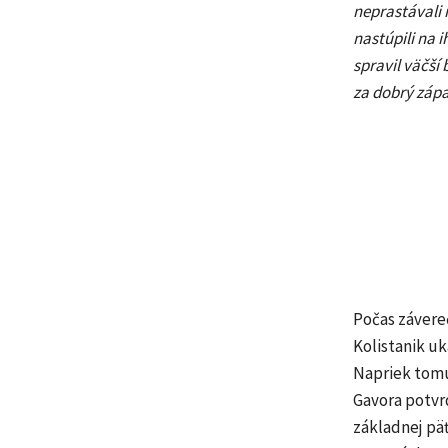
neprastávali 
nastúpili na 
spravil väčší
za dobrý zápa
Počas závereč
Kolistanik uk
Napriek tomu
Gavora potvr
základnej pä