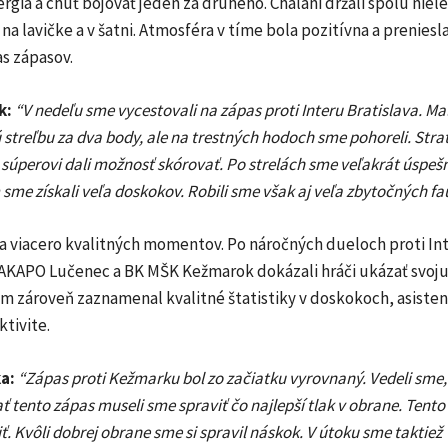
rgia a chuť bojovať jeden za druhého. Chalani držali spolu niel
j na lavičke a v šatni. Atmosféra v tíme bola pozitívna a preniesla
s zápasov.
k:
“V nedeľu sme vycestovali na zápas proti Interu Bratislava. Ma
streľbu za dva body, ale na trestných hodoch sme pohoreli. Strat
 súperovi dali možnosť skórovať. Po strelách sme veľakrát úspešn
 sme získali veľa doskokov. Robili sme však aj veľa zbytočných fau
la viacero kvalitných momentov. Po náročných dueloch proti In
, AKAPO Lučenec a BK MŠK Kežmarok dokázali hráči ukázať svoju
ím zároveň zaznamenal kvalitné štatistiky v doskokoch, asisten
tivite.
a:
“Zápas proti Kežmarku bol zo začiatku vyrovnaný. Vedeli sme,
 tento zápas museli sme spraviť čo najlepší tlak v obrane. Tento
ť. Kvôli dobrej obrane sme si spravil náskok. V útoku sme taktiež