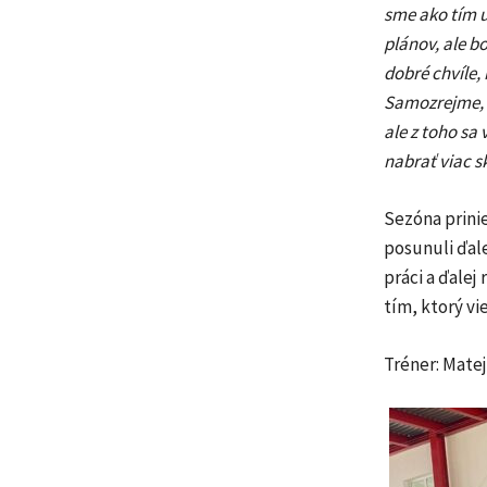
sme ako tím u
plánov, ale b
dobré chvíle, 
Samozrejme, b
ale z toho sa
nabrať viac s
Sezóna prini
posunuli ďale
práci a ďalej
tím, ktorý vi
Tréner: Matej 