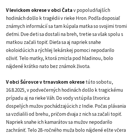
V levickom okrese v obci Čata
v popoludňajších
hodinách došlo k tragédii v rieke Hron. Podľa doposiaľ
známych informácií sa tam kúpala matka so svojimi tromi
deťmi. Dve deti sa dostali na breh, tretie sa však spolu s
matkou začali topiť. Dieťa sa aj napriek snahe
okoloidúcich a rýchlej lekárskej pomoci nepodarilo
oživiť. Telo matky, ktorá zmizla pod hladinou, bolo
nájdené krátko nato bez známok života.
V obci Šúrovce v trnavskom okrese
túto sobotu,
16.8.2025, v podvečerných hodinách došlo k tragickému
prípadu aj na rieke Váh. Do vody vstúpila štvorica
dospelých mužov pochádzajúcich z Indie. Počas plávania
sa vzdialili od brehu, pričom dvaja z nich sa začali topiť.
Napriek snahe ich kamarátov sa mužov nepodarilo
zachrániť. Telo 28-ročného muža bolo nájdené ešte včera