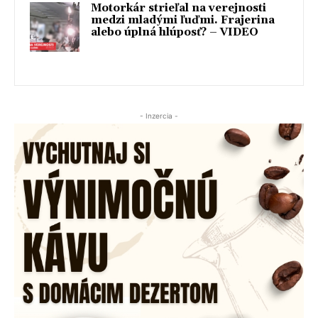
Motorkár strieľal na verejnosti
medzi mladými ľuďmi. Frajerina
alebo úplná hlúposť? – VIDEO
- Inzercia -