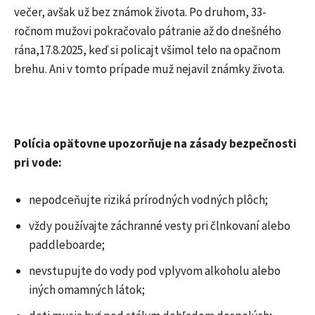
večer, avšak už bez známok života. Po druhom, 33-
ročnom mužovi pokračovalo pátranie až do dnešného
rána,17.8.2025, keď si policajt všimol telo na opačnom
brehu. Ani v tomto prípade muž nejavil známky života.
Polícia opätovne upozorňuje na zásady bezpečnosti
pri vode:
nepodceňujte riziká prírodných vodných plôch;
vždy používajte záchranné vesty pri člnkovaní alebo
paddleboarde;
nevstupujte do vody pod vplyvom alkoholu alebo
iných omamných látok;