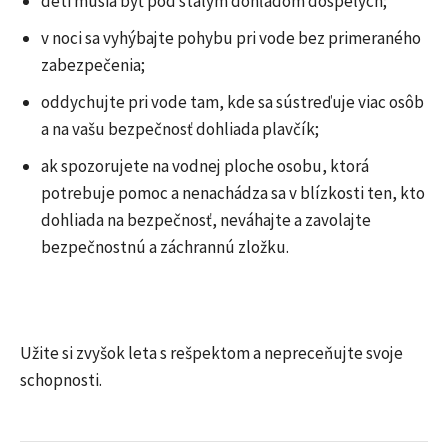
deti musia byť pod stálym dohľadom dospelých;
v noci sa vyhýbajte pohybu pri vode bez primeraného
zabezpečenia;
oddychujte pri vode tam, kde sa sústreďuje viac osôb
a na vašu bezpečnosť dohliada plavčík;
ak spozorujete na vodnej ploche osobu, ktorá
potrebuje pomoc a nenachádza sa v blízkosti ten, kto
dohliada na bezpečnosť, neváhajte a zavolajte
bezpečnostnú a záchrannú zložku.
Užite si zvyšok leta s rešpektom a nepreceňujte svoje
schopnosti.