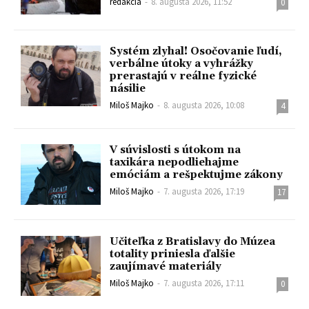
redakcia
-
8. augusta 2026, 11:52
0
Systém zlyhal! Osočovanie ľudí,
verbálne útoky a vyhrážky
prerastajú v reálne fyzické
násilie
Miloš Majko
-
8. augusta 2026, 10:08
4
V súvislosti s útokom na
taxikára nepodliehajme
emóciám a rešpektujme zákony
Miloš Majko
-
7. augusta 2026, 17:19
17
Učiteľka z Bratislavy do Múzea
totality priniesla ďalšie
zaujímavé materiály
Miloš Majko
-
7. augusta 2026, 17:11
0