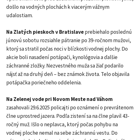
došlo na vodných plochách k viacerým vážnym
udalostiam.
Na Zlatých pieskoch v Bratislave
prebiehalo poslednú
júnovú sobotu rozsiahle pátranie po 39-ročnom mužovi,
ktorý sa stratil počas noci v blízkosti vodnej plochy. Do
akcie boli nasadení potápači, kynológovia a ďalšie
záchranné zložky. Nezvestného muža sa žiaľ podarilo
nájsť až na druhý deň – bez známok života. Telo objavila
potápačka poriečneho oddelenia.
Na Zelenej vode pri Novom Meste nad Váhom
zasahovali 29.6.2025 policajti po oznámení o prevrátenom
člne uprostred jazera. Podľa zistení sa na člne plavil 43-
ročný muž. Išlo o neplavca, ktorý počas pohybu na
vodnej ploche nemal na sebe záchrannú vestu. Do