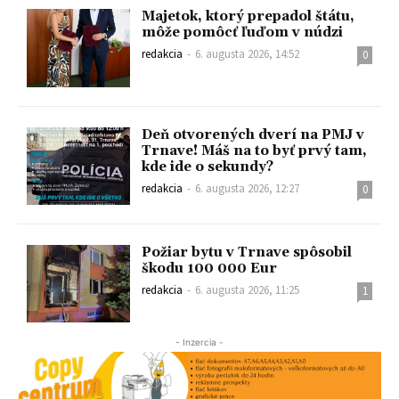
Majetok, ktorý prepadol štátu,
môže pomôcť ľuďom v núdzi
redakcia
-
6. augusta 2026, 14:52
0
Deň otvorených dverí na PMJ v
Trnave! Máš na to byť prvý tam,
kde ide o sekundy?
redakcia
-
6. augusta 2026, 12:27
0
Požiar bytu v Trnave spôsobil
škodu 100 000 Eur
redakcia
-
6. augusta 2026, 11:25
1
- Inzercia -