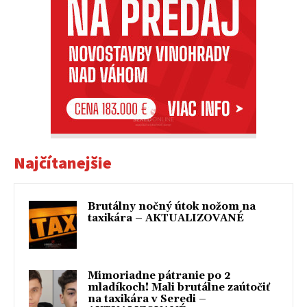
Najčítanejšie
Brutálny nočný útok nožom na
taxikára – AKTUALIZOVANÉ
Mimoriadne pátranie po 2
mladíkoch! Mali brutálne zaútočiť
na taxikára v Seredi –