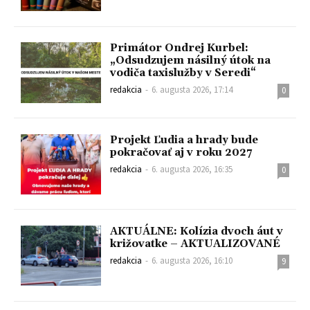
Primátor Ondrej Kurbel:
„Odsudzujem násilný útok na
vodiča taxislužby v Seredi“
redakcia
-
6. augusta 2026, 17:14
0
Projekt Ľudia a hrady bude
pokračovať aj v roku 2027
redakcia
-
6. augusta 2026, 16:35
0
AKTUÁLNE: Kolízia dvoch áut v
križovatke – AKTUALIZOVANÉ
redakcia
-
6. augusta 2026, 16:10
9