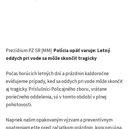
Prezídium PZ SR |MM|
Polícia opäť varuje: Letný
oddych pri vode sa môže skončiť tragicky
Počas horúcich letných dní a prázdnin každoročne
evidujeme prípady, keď sa oddych pri vode môže skončiť
aj tragicky. Príslušníci Policajného zboru, vrátane
poriečneho oddelenia, sú v tomto období v plnej
pohotovosti.
Napriek našim opakovaným výzvam a preventívnym
opatreniam ešte pred začiatkom prázdnin ,koncom júna,