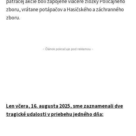
pátracej akcie boli zapojené viaceré zložky Policajného
zboru, vrátane potápačov a Hasičského a záchranného
zboru.
- Článok pokračuje pod reklamou -
Len včera, 16. augusta 2025, sme zaznamenali dve
tragické udalosti v priebehu jedného dňa: