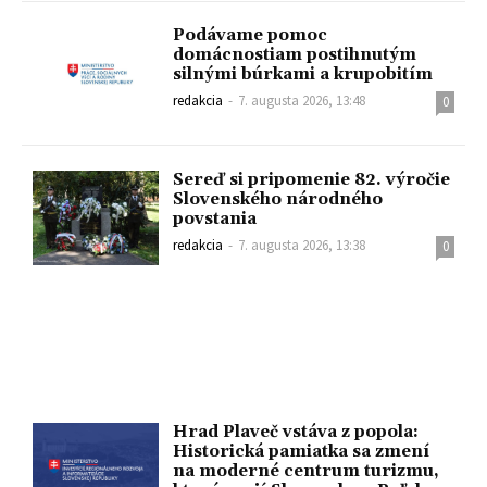
Podávame pomoc
domácnostiam postihnutým
silnými búrkami a krupobitím
redakcia
-
7. augusta 2026, 13:48
0
Sereď si pripomenie 82. výročie
Slovenského národného
povstania
redakcia
-
7. augusta 2026, 13:38
0
Hrad Plaveč vstáva z popola:
Historická pamiatka sa zmení
na moderné centrum turizmu,