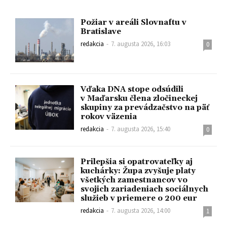
Požiar v areáli Slovnaftu v
Bratislave
redakcia
-
7. augusta 2026, 16:03
0
Vďaka DNA stope odsúdili
v Maďarsku člena zločineckej
skupiny za prevádzačstvo na päť
rokov väzenia
redakcia
-
7. augusta 2026, 15:40
0
Prilepšia si opatrovateľky aj
kuchárky: Župa zvyšuje platy
všetkých zamestnancov vo
svojich zariadeniach sociálnych
služieb v priemere o 200 eur
redakcia
-
7. augusta 2026, 14:00
1