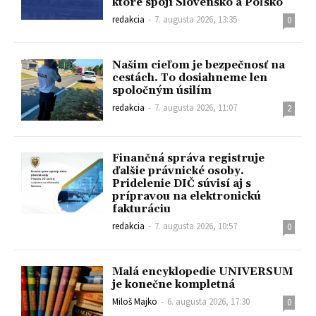
ktoré spojí Slovensko a Poľsko
redakcia
-
7. augusta 2026, 13:35
0
Našim cieľom je bezpečnosť na
cestách. To dosiahneme len
spoločným úsilím
redakcia
-
7. augusta 2026, 11:07
2
Finančná správa registruje
ďalšie právnické osoby.
Pridelenie DIČ súvisí aj s
prípravou na elektronickú
fakturáciu
redakcia
-
7. augusta 2026, 10:57
0
Malá encyklopedie UNIVERSUM
je konečne kompletná
Miloš Majko
-
6. augusta 2026, 17:30
0