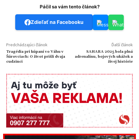
Páčil sa vám tento článok?
Zdieľať na Facebooku
Predchádzajúci článok
Ďalší článok
Tragédia pri kúpaní vo Váhu v
SAHARA 2025 bola plná
Šúrovciach: O život prišli dvaja
adrenalínu, bojových ukážok a
cudzinci
živej histórie