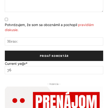
Komentár:
Potvrdzujem, že som sa oboznámil a pochopil
pravidlám
diskusie.
Me
Current ye
@r
*
- Inzercia -