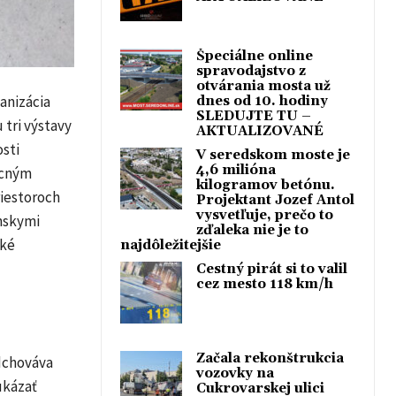
Špeciálne online
spravodajstvo z
otvárania mosta už
anizácia
dnes od 10. hodiny
SLEDUJTE TU –
tri výstavy
AKTUALIZOVANÉ
osti
V seredskom moste je
4,6 milióna
ecným
kilogramov betónu.
riestoroch
Projektant Jozef Antol
vysvetľuje, prečo to
nskymi
zďaleka nie je to
ské
najdôležitejšie
Cestný pirát si to valil
cez mesto 118 km/h
Začala rekonštrukcia
dchováva
vozovky na
ukázať
Cukrovarskej ulici