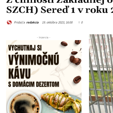
Z činnosti Základnej 
SZCH) Sereď 1 v roku
Pridal/a
redakcia
19. októbra 2023, 16:00
0
- Inzercia -