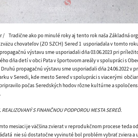
 / Tradične ako po minulé roky aj tento rok naša Základná org
zväzu chovateľov (ZO SZCH) Sereď 1 usporiadala v tomto roku 
 propagačnú výstavu sme usporiadali dňa 03.06.2023 pri príležit
ho dňa detí v obci Pata v športovom areály v spolupráci s Ob
 Druhú propagačnú výstavu sme usporiadali dňa 24.06.2022 v p
rku v Seredi, kde mesto Sereď v spolupráci s viacerými občia
pripravilo počas Seredských hodov rôzne kultúrne a spoločen
.
 REALIZOVANÝ S FINANČNOU PODPOROU MESTA SEREĎ.
mto mesiaci je väčšina zvierat v reprodukčnom procese teda o
áďatá nie sú dostatočne vyvinuté bol problém vybrať zviera a 