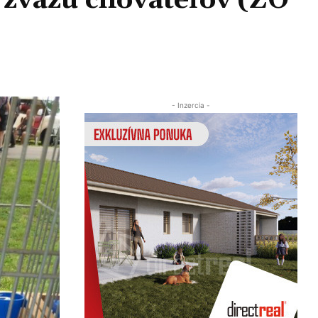
 zväzu chovateľov (ZO
Zdieľať
- Inzercia -