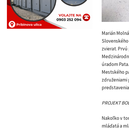
Marián Molnár
Slovenského 
zvierat. Prvú
Medzinárodné
úradom Pata.
Mestského pa
združeniami 
predstavenia
PROJEKT BOL
Nakoľko v to
mláďatá a ml