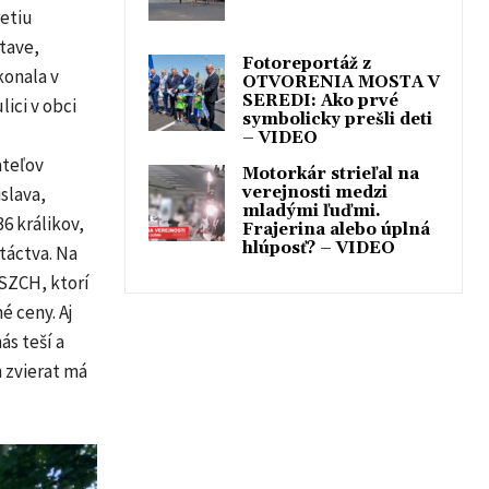
retiu
stave,
Fotoreportáž z
konala v
OTVORENIA MOSTA V
SEREDI: Ako prvé
ici v obci
symbolicky prešli deti
– VIDEO
ateľov
Motorkár strieľal na
verejnosti medzi
slava,
mladými ľuďmi.
6 králikov,
Frajerina alebo úplná
hlúposť? – VIDEO
vtáctva. Na
SZCH, ktorí
é ceny. Aj
ás teší a
 zvierat má