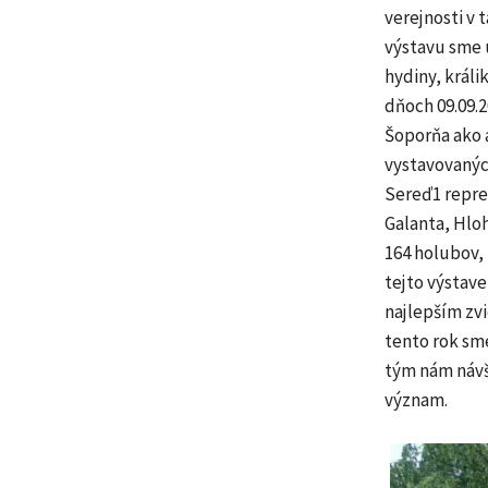
verejnosti v 
výstavu sme u
hydiny, králi
dňoch 09.09.2
Šoporňa ako a
vystavovanýc
Sereď1 reprez
Galanta, Hloh
164 holubov, 
tejto výstav
najlepším zvi
tento rok sme
tým nám návšt
význam.