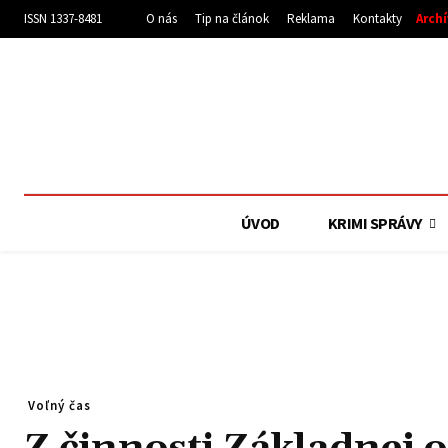
ISSN 1337-8481
O nás
Tip na článok
Reklama
Kontakty
Arch
ÚVOD
KRIMI SPRÁVY
Voľný čas