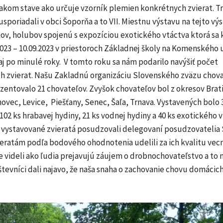
takom stave ako určuje vzorník plemien konkrétnych zvierat. T
sporiadali v obci Šoporňa a to VII. Miestnu výstavu na tejto vý
kov, holubov spojenú s expozíciou exotického vtáctva ktorá sa 
023 – 10.09.2023 v priestoroch Základnej školy na Komenského ul
j po minulé roky. V tomto roku sa nám podarilo navýšiť počet
h zvierat. Našu Zakladnú organizáciu Slovenského zväzu chov
entovalo 21 chovateľov. Zvyšok chovateľov bol z okresov Brati
ovec, Levice, Piešťany, Senec, Šaľa, Trnava. Vystavených bolo 3
102 ks hrabavej hydiny, 21 ks vodnej hydiny a 40 ks exotického 
e vystavované zvieratá posudzovali delegovaní posudzovatelia 
eratám podľa bodového ohodnotenia udelili za ich kvalitu vecn
 videli ako ľudia prejavujú záujem o drobnochovateľstvo a to n
evníci dali najavo, že naša snaha o zachovanie chovu domácich