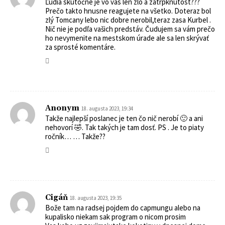
Ľudia skutočne je vo vás len zlo a zatrpknutost???
Prečo takto hnusne reagujete na všetko. Doteraz bol
zlý Tomcany lebo nic dobre nerobil,teraz zasa Kurbel .
Nič nie je podľa vašich predstáv. Čudujem sa vám prečo
ho nevymenite na mestskom úrade ale sa len skrývať
za sprosté komentáre.
Anonym
18. augusta 2023, 19:34
Takže najlepší poslanec je ten čo nič nerobí 🙂 a ani
nehovorí 🤣. Tak takých je tam dosť. PS . Je to piaty
ročník… … Takže??
Cigáň
18. augusta 2023, 19:35
Bože tam na radsej pojdem do capmungu alebo na
kupalisko niekam sak program o nicom prosim