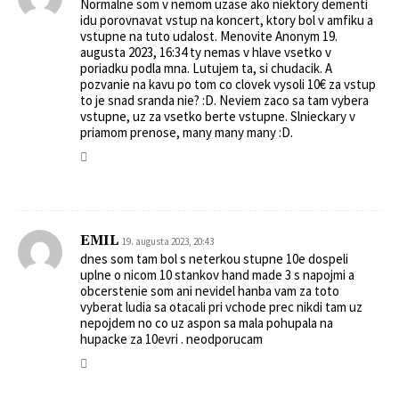
Normalne som v nemom uzase ako niektory dementi
idu porovnavat vstup na koncert, ktory bol v amfiku a
vstupne na tuto udalost. Menovite Anonym 19.
augusta 2023, 16:34 ty nemas v hlave vsetko v
poriadku podla mna. Lutujem ta, si chudacik. A
pozvanie na kavu po tom co clovek vysoli 10€ za vstup
to je snad sranda nie? :D. Neviem zaco sa tam vybera
vstupne, uz za vsetko berte vstupne. Slnieckary v
priamom prenose, many many many :D.
EMIL
19. augusta 2023, 20:43
dnes som tam bol s neterkou stupne 10e dospeli
uplne o nicom 10 stankov hand made 3 s napojmi a
obcerstenie som ani nevidel hanba vam za toto
vyberat ludia sa otacali pri vchode prec nikdi tam uz
nepojdem no co uz aspon sa mala pohupala na
hupacke za 10evri . neodporucam