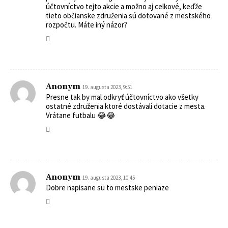
účtovníctvo tejto akcie a možno aj celkové, keďže
tieto občianske združenia sú dotované z mestského
rozpočtu. Máte iný názor?
Anonym
19. augusta 2023, 9:51
Presne tak by mal odkryť účtovníctvo ako všetky
ostatné združenia ktoré dostávali dotacie z mesta.
Vrátane futbalu 😂😂
Anonym
19. augusta 2023, 10:45
Dobre napisane su to mestske peniaze