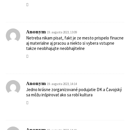
Anonym
19. augusta 2023, 13:09
Netreba nikam pisat, fakt je ze mesto prispelo finacne
aj materialne aj pracou a niekto si vybera vstupne
takze neobhajujte neobhajitelne
Anonym
19. augusta 2023, 14:14
Jedno krásne zorganizované podujatie DK a Čavojský
sa môžu inšpirovať ako sa robí kultura