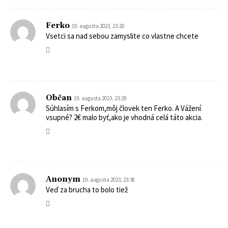
Ferko
19. augusta 2023, 23:20
Vsetci sa nad sebou zamyslite co vlastne chcete
Občan
19. augusta 2023, 23:29
Súhlasím s Ferkom,môj človek ten Ferko. A Vážení
vsupné? 2€ malo byť,ako je vhodná celá táto akcia.
Anonym
19. augusta 2023, 23:38
Veď za brucha to bolo tiež