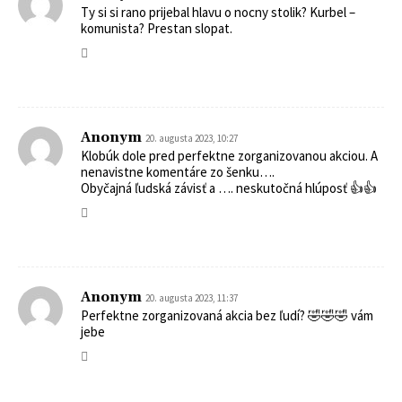
Ty si si rano prijebal hlavu o nocny stolik? Kurbel –
komunista? Prestan slopat.
Anonym
20. augusta 2023, 10:27
Klobúk dole pred perfektne zorganizovanou akciou. A
nenavistne komentáre zo šenku….
Obyčajná ľudská závisť a …. neskutočná hlúposť 👍👍
Anonym
20. augusta 2023, 11:37
Perfektne zorganizovaná akcia bez ľudí? 🤣🤣🤣 vám
jebe