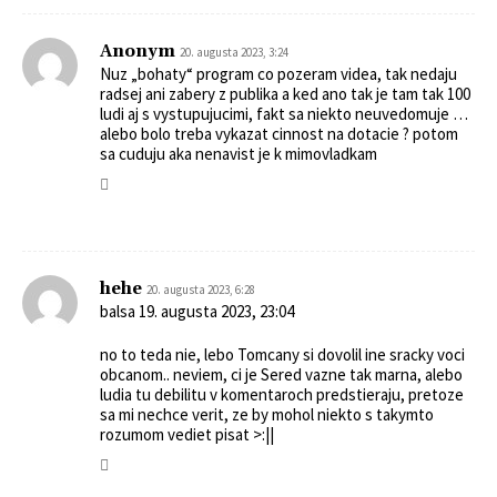
Anonym
20. augusta 2023, 3:24
Nuz „bohaty“ program co pozeram videa, tak nedaju
radsej ani zabery z publika a ked ano tak je tam tak 100
ludi aj s vystupujucimi, fakt sa niekto neuvedomuje …
alebo bolo treba vykazat cinnost na dotacie ? potom
sa cuduju aka nenavist je k mimovladkam
hehe
20. augusta 2023, 6:28
balsa 19. augusta 2023, 23:04
no to teda nie, lebo Tomcany si dovolil ine sracky voci
obcanom.. neviem, ci je Sered vazne tak marna, alebo
ludia tu debilitu v komentaroch predstieraju, pretoze
sa mi nechce verit, ze by mohol niekto s takymto
rozumom vediet pisat >:||