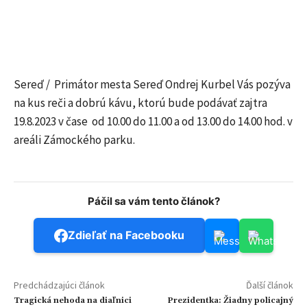
Sereď / Primátor mesta Sereď Ondrej Kurbel Vás pozýva
na kus reči a dobrú kávu, ktorú bude podávať zajtra
19.8.2023 v čase od 10.00 do 11.00 a od 13.00 do 14.00 hod. v
areáli Zámockého parku.
Páčil sa vám tento článok?
Zdieľať na Facebooku
Predchádzajúci článok
Ďalší článok
Tragická nehoda na diaľnici
Prezidentka: Žiadny policajný