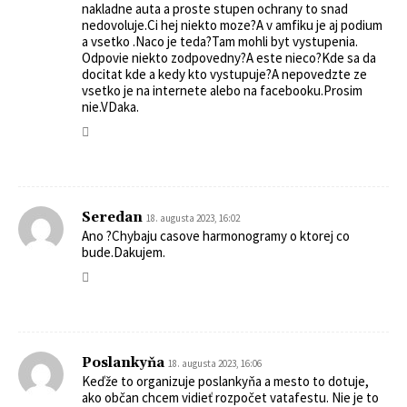
nakladne auta a proste stupen ochrany to snad
nedovoluje.Ci hej niekto moze?A v amfiku je aj podium
a vsetko .Naco je teda?Tam mohli byt vystupenia.
Odpovie niekto zodpovedny?A este nieco?Kde sa da
docitat kde a kedy kto vystupuje?A nepovedzte ze
vsetko je na internete alebo na facebooku.Prosim
nie.VDaka.
Seredan
18. augusta 2023, 16:02
Ano ?Chybaju casove harmonogramy o ktorej co
bude.Dakujem.
Poslankyňa
18. augusta 2023, 16:06
Keďže to organizuje poslankyňa a mesto to dotuje,
ako občan chcem vidieť rozpočet vatafestu. Nie je to