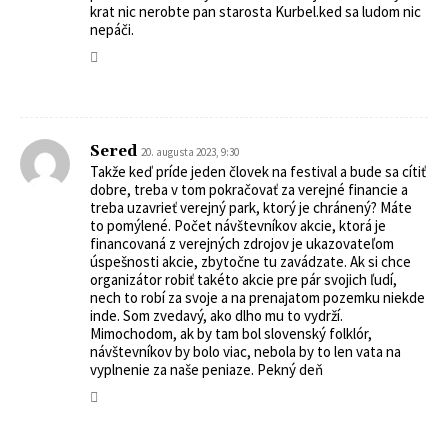
krat nic nerobte pan starosta Kurbel.ked sa ludom nic
nepáči.
Sered
20. augusta 2023, 9:30
Takže keď príde jeden človek na festival a bude sa cítiť
dobre, treba v tom pokračovať za verejné financie a
treba uzavrieť verejný park, ktorý je chránený? Máte
to pomýlené. Počet návštevníkov akcie, ktorá je
financovaná z verejných zdrojov je ukazovateľom
úspešnosti akcie, zbytočne tu zavádzate. Ak si chce
organizátor robiť takéto akcie pre pár svojich ľudí,
nech to robí za svoje a na prenajatom pozemku niekde
inde. Som zvedavý, ako dlho mu to vydrží.
Mimochodom, ak by tam bol slovenský folklór,
návštevníkov by bolo viac, nebola by to len vata na
vyplnenie za naše peniaze. Pekný deň