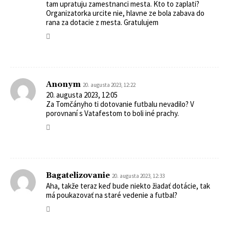
tam upratuju zamestnanci mesta. Kto to zaplati?
Organizatorka urcite nie, hlavne ze bola zabava do
rana za dotacie z mesta. Gratulujem
Anonym
20. augusta 2023, 12:22
20. augusta 2023, 12:05
Za Tomčányho ti dotovanie futbalu nevadilo? V
porovnaní s Vatafestom to boli iné prachy.
Bagatelizovanie
20. augusta 2023, 12:33
Aha, takže teraz keď bude niekto žiadať dotácie, tak
má poukazovať na staré vedenie a futbal?