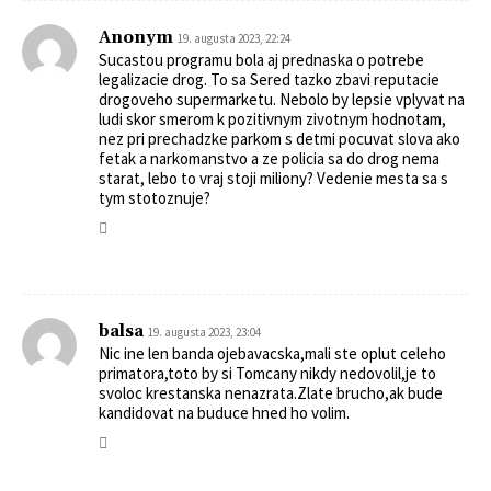
Anonym
19. augusta 2023, 22:24
Sucastou programu bola aj prednaska o potrebe
legalizacie drog. To sa Sered tazko zbavi reputacie
drogoveho supermarketu. Nebolo by lepsie vplyvat na
ludi skor smerom k pozitivnym zivotnym hodnotam,
nez pri prechadzke parkom s detmi pocuvat slova ako
fetak a narkomanstvo a ze policia sa do drog nema
starat, lebo to vraj stoji miliony? Vedenie mesta sa s
tym stotoznuje?
balsa
19. augusta 2023, 23:04
Nic ine len banda ojebavacska,mali ste oplut celeho
primatora,toto by si Tomcany nikdy nedovolil,je to
svoloc krestanska nenazrata.Zlate brucho,ak bude
kandidovat na buduce hned ho volim.