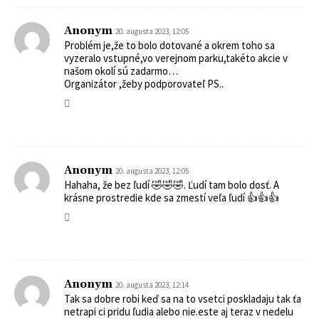
Anonym
20. augusta 2023, 12:05
Problém je,že to bolo dotované a okrem toho sa
vyzeralo vstupné,vo verejnom parku,takéto akcie v
našom okolí sú zadarmo…
Organizátor ,žeby podporovateľ PS..
Anonym
20. augusta 2023, 12:05
Hahaha, že bez ľudí 🤣🤣🤣. Ľudí tam bolo dosť. A
krásne prostredie kde sa zmestí veľa ľudí 👍👍👍
Anonym
20. augusta 2023, 12:14
Tak sa dobre robi keď sa na to vsetci poskladaju tak ťa
netrapi ci pridu ľudia alebo nie.este aj teraz v nedelu