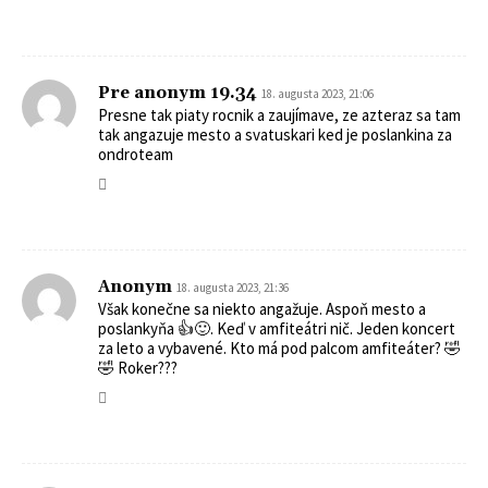
Pre anonym 19.34
18. augusta 2023, 21:06
Presne tak piaty rocnik a zaujímave, ze azteraz sa tam
tak angazuje mesto a svatuskari ked je poslankina za
ondroteam
Anonym
18. augusta 2023, 21:36
Však konečne sa niekto angažuje. Aspoň mesto a
poslankyňa 👍🙂. Keď v amfiteátri nič. Jeden koncert
za leto a vybavené. Kto má pod palcom amfiteáter? 🤣
🤣 Roker???