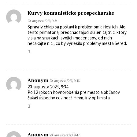
Kurvy komunisticke prospecharske
20. augusta 2023, 9:34
Spravny chlap sa postavi k problemom a riesi ich. Ale
tento primator aj predchadzajuci su len tajtrlici ktory
visia na snurkach svojich mecenasov, od nich
necakajte nic , co by vyriesilo problemy mesta Sered.
Anonym
20. augusta 2023, 9:46
20. augusta 2023, 9:34
Po 12 rokoch hovnorobenia pre mesto a občanov
čakáš úspechy cez noc? Hmm, iný optimista.
Anonym
20. augusta 2023, 9:47