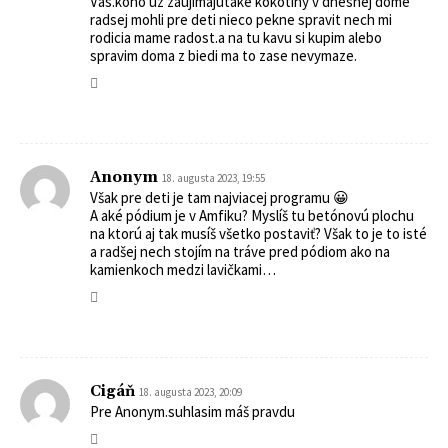
Vas.koho uz zaujimajutake kokotiny v dnesnej dome
radsej mohli pre deti nieco pekne spravit nech mi
rodicia mame radost.a na tu kavu si kupim alebo
spravim doma z biedi ma to zase nevymaze.
Anonym
18. augusta 2023, 19:55
Však pre deti je tam najviacej programu 😀
A aké pódium je v Amfiku? Myslíš tu betónovú plochu
na ktorú aj tak musíš všetko postaviť? Však to je to isté
a radšej nech stojím na tráve pred pódiom ako na
kamienkoch medzi lavičkami…
Cigáň
18. augusta 2023, 20:09
Pre Anonym.suhlasim máš pravdu