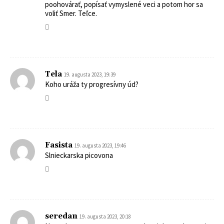
poohovárať, popísať vymyslené veci a potom hor sa
voliť Smer. Teľce.
Tela
19. augusta 2023, 19:39
Koho uráža ty progresívny úd?
Fasista
19. augusta 2023, 19:46
Slnieckarska picovona
seredan
19. augusta 2023, 20:18