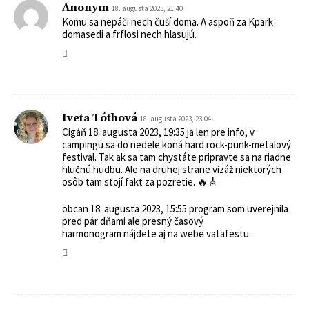
Anonym
18. augusta 2023, 21:40
Komu sa nepáči nech čuší doma. A aspoň za Kpark
domasedi a frflosi nech hlasujú.
Iveta Tóthová
18. augusta 2023, 23:04
Cigáň 18. augusta 2023, 19:35 ja len pre info, v
campingu sa do nedele koná hard rock-punk-metalový
festival. Tak ak sa tam chystáte pripravte sa na riadne
hlučnú hudbu. Ale na druhej strane vizáž niektorých
osôb tam stojí fakt za pozretie. 🔥🎸
obcan 18. augusta 2023, 15:55 program som uverejnila
pred pár dňami ale presný časový
harmonogram nájdete aj na webe vatafestu.