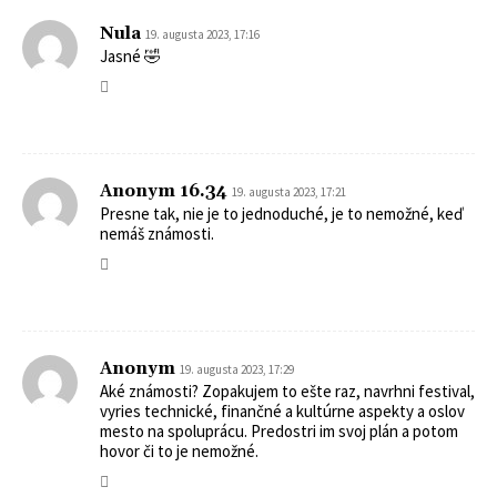
Nula
19. augusta 2023, 17:16
Jasné 🤣
Anonym 16.34
19. augusta 2023, 17:21
Presne tak, nie je to jednoduché, je to nemožné, keď
nemáš známosti.
Anonym
19. augusta 2023, 17:29
Aké známosti? Zopakujem to ešte raz, navrhni festival,
vyries technické, finančné a kultúrne aspekty a oslov
mesto na spoluprácu. Predostri im svoj plán a potom
hovor či to je nemožné.