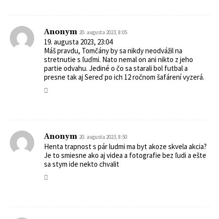
Anonym
20. augusta 2023, 8:05
19. augusta 2023, 23:04
Máš pravdu, Tomčány by sa nikdy neodvážil na
stretnutie s ľuďmi. Nato nemal on ani nikto z jeho
partie odvahu. Jediné o čo sa starali bol futbal a
presne tak aj Sereď po ich 12 ročnom šafárení vyzerá.
Anonym
20. augusta 2023, 8:50
Henta trapnost s pár ludmi ma byt akoze skvela akcia?
Je to smiesne ako aj videa a fotografie bez ľudi a ešte
sa stym ide nekto chvalit