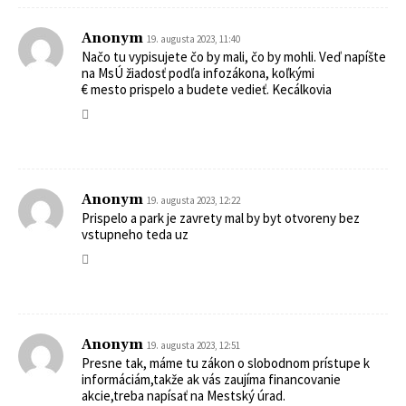
Anonym
19. augusta 2023, 11:40
Načo tu vypisujete čo by mali, čo by mohli. Veď napíšte
na MsÚ žiadosť podľa infozákona, koľkými
€ mesto prispelo a budete vedieť. Kecálkovia
Anonym
19. augusta 2023, 12:22
Prispelo a park je zavrety mal by byt otvoreny bez
vstupneho teda uz
Anonym
19. augusta 2023, 12:51
Presne tak, máme tu zákon o slobodnom prístupe k
informáciám,takže ak vás zaujíma financovanie
akcie,treba napísať na Mestský úrad.