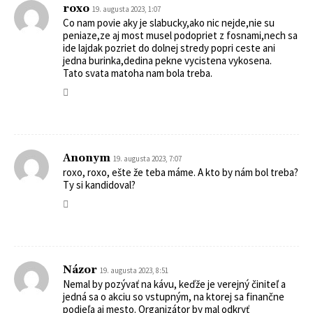
roxo
19. augusta 2023, 1:07
Co nam povie aky je slabucky,ako nic nejde,nie su
peniaze,ze aj most musel podopriet z fosnami,nech sa
ide lajdak pozriet do dolnej stredy popri ceste ani
jedna burinka,dedina pekne vycistena vykosena.
Tato svata matoha nam bola treba.
Anonym
19. augusta 2023, 7:07
roxo, roxo, ešte že teba máme. A kto by nám bol treba?
Ty si kandidoval?
Názor
19. augusta 2023, 8:51
Nemal by pozývať na kávu, keďže je verejný činiteľ a
jedná sa o akciu so vstupným, na ktorej sa finančne
podieľa aj mesto. Organizátor by mal odkryť