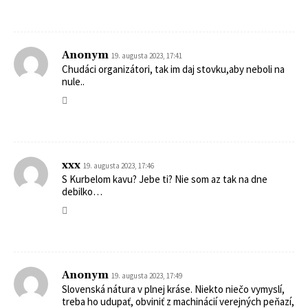
Anonym
19. augusta 2023, 17:41
Chudáci organizátori, tak im daj stovku,aby neboli na
nule..
xxx
19. augusta 2023, 17:46
S Kurbelom kavu? Jebe ti? Nie som az tak na dne
debilko…
Anonym
19. augusta 2023, 17:49
Slovenská nátura v plnej kráse. Niekto niečo vymyslí,
treba ho udupať, obviniť z machinácií verejných peňazí,