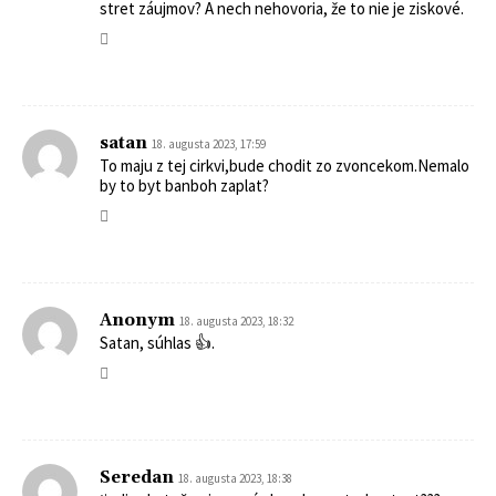
stret záujmov? A nech nehovoria, že to nie je ziskové.
satan
18. augusta 2023, 17:59
To maju z tej cirkvi,bude chodit zo zvoncekom.Nemalo
by to byt banboh zaplat?
Anonym
18. augusta 2023, 18:32
Satan, súhlas 👍.
Seredan
18. augusta 2023, 18:38