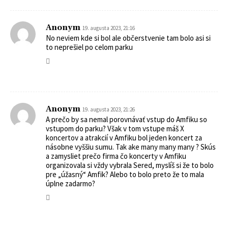
Anonym
19. augusta 2023, 21:16
No neviem kde si bol ale občerstvenie tam bolo asi si
to neprešiel po celom parku
Anonym
19. augusta 2023, 21:26
A prečo by sa nemal porovnávať vstup do Amfiku so
vstupom do parku? Však v tom vstupe máš X
koncertov a atrakcií v Amfiku bol jeden koncert za
násobne vyššiu sumu. Tak ake many many many ? Skús
a zamysliet prečo firma čo koncerty v Amfiku
organizovala si vždy vybrala Sered, myslíš si že to bolo
pre „úžasný“ Amfik? Alebo to bolo preto že to mala
úplne zadarmo?