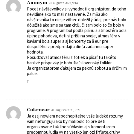
Anonym
20. augusta 2023, 9:14
Pocet návštevníkov si vyhodnotí organizátor, do toho
nevidíme ako to mali nastavené. Za mňa ako
návštevníka to nie je vôbec dôležitý údaj, pre nás bolo
dôležité ako sme sa tam cítili, či tam bolo to čo bolo v
programe. A program bol podľa plánu a atmosféra bola
úplne pohodová, deti si prišli na svoje, atmosféra v
kaviarni bola super a aj koncerty za 8 eur pre
dospelého v predpredaji a dieťa zadarmo super
hodnota.
Posudzovať atmosféru z fotiek a písať tu takéto
hanlivé príspevky je bohužiaľ slovenský folklór.
Ja organizátorom ďakujem za peknú sobotu a držím im
palce.
Cukrovar
20. augusta 2023, 9:29
Ja ozaj newiem nepochopitelne vaše ľudské rozumy
vam nefunguju ako by mali.bolo to pre deti
organizovane tak llne súhlasím aj s komentarom
predomnou.ludia vy na všetko len ozj frflete.druhy