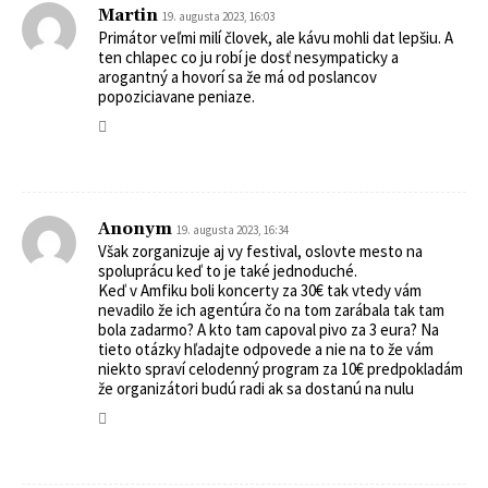
Martin
19. augusta 2023, 16:03
Primátor veľmi milí človek, ale kávu mohli dat lepšiu. A
ten chlapec co ju robí je dosť nesympaticky a
arogantný a hovorí sa že má od poslancov
popoziciavane peniaze.
Anonym
19. augusta 2023, 16:34
Však zorganizuje aj vy festival, oslovte mesto na
spoluprácu keď to je také jednoduché.
Keď v Amfiku boli koncerty za 30€ tak vtedy vám
nevadilo že ich agentúra čo na tom zarábala tak tam
bola zadarmo? A kto tam capoval pivo za 3 eura? Na
tieto otázky hľadajte odpovede a nie na to že vám
niekto spraví celodenný program za 10€ predpokladám
že organizátori budú radi ak sa dostanú na nulu